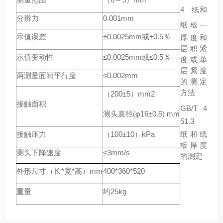
4
纸和
分辨力
0.001mm
纸板
---
示值误差
±0.0025mm
或
±0.5
％
厚度和
层积紧
示值变动性
≤0.0025mm
或
≤0.5
％
度或单
层紧度
两测量面间平行度
≤0.002mm
的测定
方法
（
200±5
）
mm2
接触面积
GB/T 4
测头直径
(
φ
16
±
0.5) mm
51.3
接触压力
（
100±10
）
kPa
纸和纸
板厚度
测头下降速度
≤3mm/s
的测定
外形尺寸（长
*
宽
*
高）
mm
400*360*520
重量
约
25kg