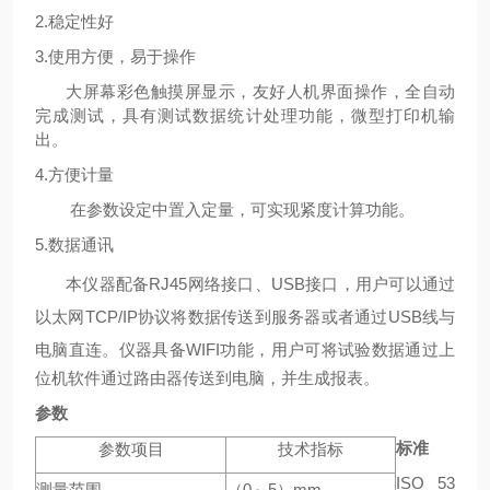
2.
稳定性好
3.
使用方便，易于操作
大屏幕彩色触摸屏显示，友好人机界面操作，全自动
完成测试，具有测试数据统计处理功能，微型打印机输
出。
4.
方便计量
在参数设定中置入定量，可实现紧度计算功能。
5.
数据通讯
本仪器配备
RJ45
网络接口、
USB
接口，用户可以通过
以太网
TCP/IP
协议将数据传送到服务器或者通过
USB
线与
电脑直连。仪器具备
WIFI
功能，用户可将试验数据通过上
位机软件通过路由器传送到电脑，并生成报表。
参数
标准
参数项目
技术指标
ISO 53
测量范围
（
0
～
5
）
mm