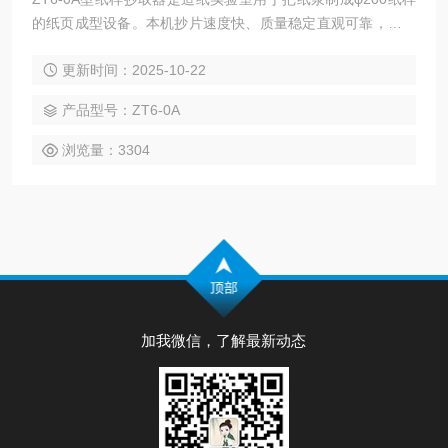
的纸页成型设备。本机抄片速度快、质量稳定直观可靠，具有
体积小，拆卸及操作移动方便；白水循环，电动上水，空气动
更新时间：2025-10-22
力气泡匀浆和手动匀浆两用，大口径电动阀自动放水，可外接
真空抽吸，不朽刚柜体、电动放水，电动上水功能。同时它的
产品型号：ZT6-0A
技术指标符合QB/T3703-1999（浆实验室纸页的制备+常规纸
页成型器法）的要求。
浏览量：3304
加我微信，了解最新动态