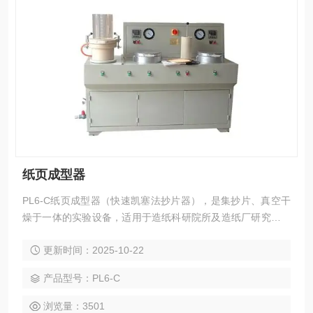
纸页成型器
PL6-C纸页成型器（快速凯塞法抄片器），是集抄片、真空干
燥于一体的实验设备，适用于造纸科研院所及造纸厂研究与实
验。它把纸浆抄成φ200的纸样，然后将该纸样在干燥器上干燥
更新时间：2025-10-22
后再进行纸样物理强度的检验，鉴别纸浆原材料性能和打浆工
艺规范，同时可完成纸浆的洗涤和浓缩实验，它的技术指标符
产品型号：PL6-C
合QB/T3703-1999（浆实验室纸页的制备+常规法）、ISO 52
69/2 & ISO 5269/3， 5
浏览量：3501