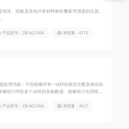
定仪是测定纸张、纸板及其他片状材料耐折叠疲劳强度的仪器。
计。
产品型号：ZB-NZ135A
浏览量：4771
*的数据处理功能：不但能够对单一试样的双折次数及相应的
能够统计同组多个试样的实验数据，能够统计出同组试
异系数，这些数据存储在微电脑内，通过数码管显示。采
仪器具有技术*进、功能齐全、性能可靠、操作方便等优
产品型号：ZB-NZ135A
浏览量：3617
量监督检验等行业和部门理想的试验设备。