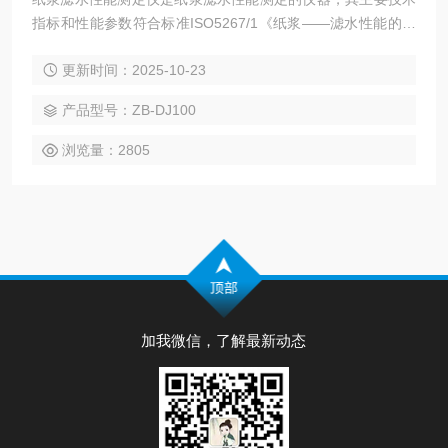
指标和性能参数符合标准ISO5267/1《纸浆——滤水性能的测
定 *部分：肖伯尔——瑞格勒法》及国家标准GB3332《浆料打
更新时间：2025-10-23
浆度的测定法》的有关规定。本仪器根据纸浆叩解度与纸浆悬
浮液滤水速度成反比关系这一现象，仿肖伯尔—瑞格勒式打浆
产品型号：ZB-DJ100
度仪设计，用于测定浆料悬浮液的滤水性能，研究纤维状况和
评定浆料打浆程度
浏览量：2805
加我微信，了解最新动态