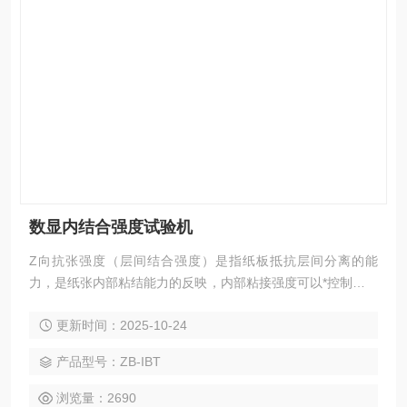
数显内结合强度试验机
Z向抗张强度（层间结合强度）是指纸板抵抗层间分离的能
力，是纸张内部粘结能力的反映，内部粘接强度可以*控制，这
对加工多层纸张和硬纸板非常重要，如果内部粘接值较低或分
更新时间：2025-10-24
布不均，可能导致纸张和硬纸板在使用粘性油墨的胶印机中平
铺时出现问题;如果粘接强度值过高，会给加工带来难度，同时
产品型号：ZB-IBT
加大了公司的成本。该项测试在多层纸板如箱纸板、白纸板、
灰板纸、白卡纸等在印刷、包装工业中有广泛的应用。本数显
浏览量：2690