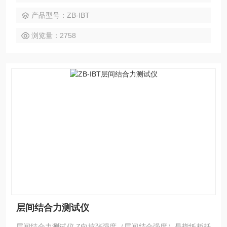
粘性油墨的胶印机中平铺时出现问题;如果粘接强度值过高，会
产品型号：ZB-IBT
给加工带来难度，同时加大了公司的成本。该项测试在多层纸
板如箱纸板、白纸板、灰板纸、白卡纸等在印刷、
浏览量：2758
层间结合力测试仪
层间结合力测试仪 Z向抗张强度（层间结合强度）是指纸板抵