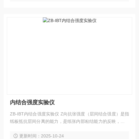
内结合强度试验机配
内结合强度实验仪
ZB-IBT内结合强度实验仪 Z向抗张强度（层间结合强度）是指
纸板抵抗层间分离的能力，是纸张内部粘结能力的反映，内部
粘接强度可以*控制，这对加工多层纸张和硬纸板非常重要，如
更新时间：2025-10-24
果内部粘接值较低或分布不均，可能导致纸张和硬纸板在使用