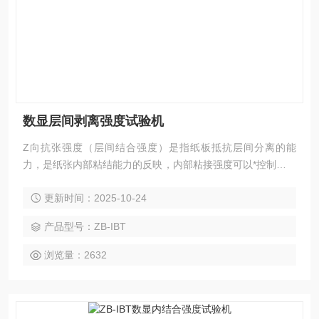
数显层间剥离强度试验机
Z向抗张强度（层间结合强度）是指纸板抵抗层间分离的能
力，是纸张内部粘结能力的反映，内部粘接强度可以*控制，这
对加工多层纸张和硬纸板非常重要，如果内部粘接值较低或分
更新时间：2025-10-24
布不均，可能导致纸张和硬纸板在使用粘性油墨的胶印机中平
铺时出现问题;如果粘接强度值过高，会给加工带来难度，同时
产品型号：ZB-IBT
加大了公司的成本。该项测试在多层纸板如箱纸板、白纸板、
灰板纸、白卡纸等在印刷、包装工业中有广泛的应用。本数显
浏览量：2632
层间剥离强度试验机