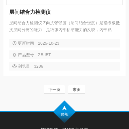
层间结合力检测仪
层间结合力检测仪 Z向抗张强度（层间结合强度）是指纸板抵
抗层间分离的能力，是纸张内部粘结能力的反映，内部粘接强
度可以*控制，这对加工多层纸张和硬纸板非常重要，如果内部
更新时间：2025-10-23
粘接值较低或分布不均，可能导致纸张和硬纸板在使用粘性油
墨的胶印机中平铺时出现问题;如果粘接强度值过高，会给加工
产品型号：ZB-IBT
带来难度，同时加大了公司的成本。该项测试在多层纸板如箱
纸板、白纸板、灰板纸、白卡纸等在印刷、包装工业中有广泛
浏览量：3286
的应用。
下一页
末页