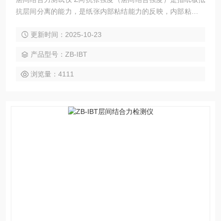
抗层间分离的能力，是纸张内部粘结能力的反映，内部粘接强
度可以*控制，这对加工多层纸张和硬纸板非常重要，如果内部
更新时间：2025-10-23
粘接值较低或分布不均，可能导致纸张和硬纸板在使用粘性油
墨的胶印机中平铺时出现问题;如果粘接强度值过高，会给加工
产品型号：ZB-IBT
带来难度，同时加大了公司的成本。该项测试在多层纸板如箱
纸板、白纸板、灰板纸、白卡纸等在印刷、包装工业中有广泛
浏览量：4111
的应用。