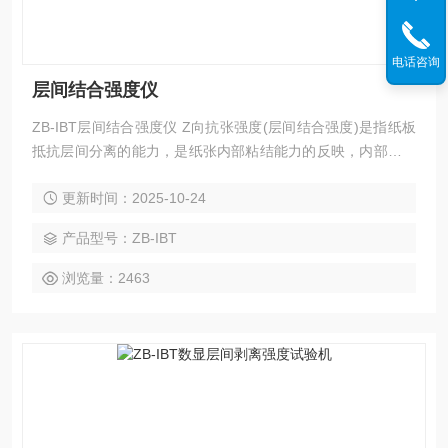
电话咨询
层间结合强度仪
ZB-IBT层间结合强度仪 Z向抗张强度(层间结合强度)是指纸板
抵抗层间分离的能力，是纸张内部粘结能力的反映，内部粘接
强度可以控制，这对加工多层纸张和硬纸板非常重要，如果内
更新时间：2025-10-24
部粘接值较低或分布不均，可能导致纸张和硬纸板在使用粘性
油墨的胶印机中平铺时出现问题;如果粘接强度值过高，会给加
产品型号：ZB-IBT
工带来难度，同时加大了公司的成本。该项测试在多层纸板如
箱纸板、白纸板、灰板纸、白卡纸等在印刷、包装工业中有广
浏览量：2463
泛的应用。