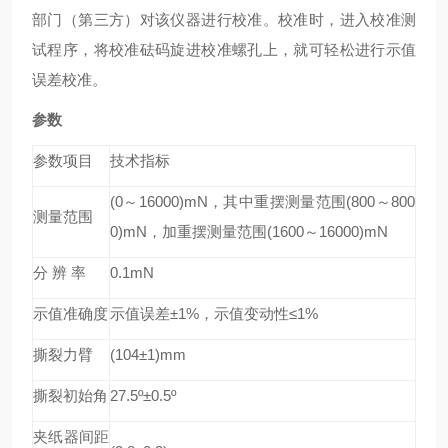
部门（第三方）对该仪器进行校准。校准时，进入校准测
试程序，将校准砝码旋进校准螺孔上，就可轻松进行示值
误差校准。
参数
参数项目
技术指标
(0
～16000)mN，其中重摆测量范围(800～800
测量范围
0)mN，加重摆测量范围(1600～16000)mN
分 辨 率
0.1mN
示值准确度
示值误差±1%，示值变动性≤1%
撕裂力臂
(104±1)mm
撕裂初始角
27.5º
±0.5º
夹纸器间距