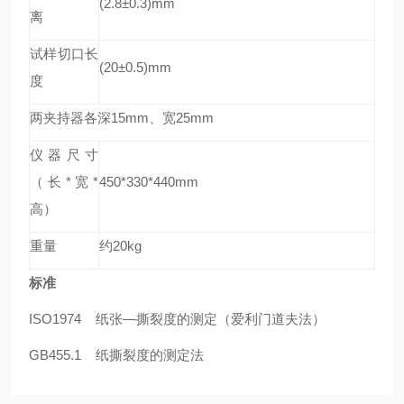
(2.8
±0.3)mm
离
试样切口长
(20±0.5)mm
度
两夹持器各深15mm、宽25mm
仪器尺寸
（长*宽*
450*330*440mm
高）
重量
约20kg
标准
ISO1974
纸张—撕裂度的测定（爱利门道夫法）
GB455.1
纸撕裂度的测定法