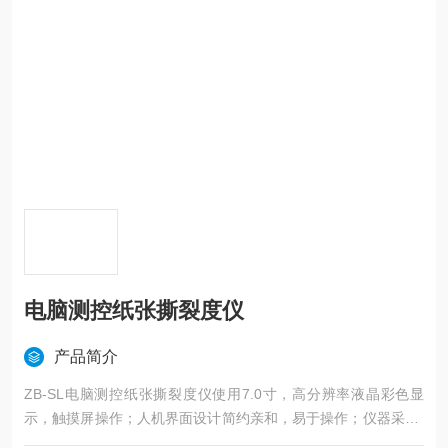
电脑测控纸张撕裂度仪
产品简介
ZB-SL电脑测控纸张撕裂度仪使用7.0寸，高分辨率液晶彩色显
示，触摸屏操作；人机界面设计简约亲和，易于操作；仪器采用*
的元器件、配套部件、高速微处理器，进行合理的构造和功能设