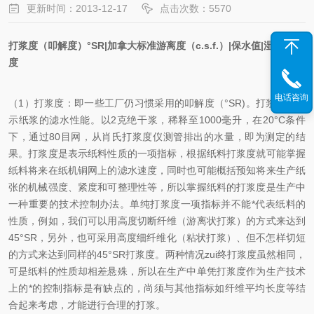
更新时间：2013-12-17
点击次数：5570
打浆度（叩解度）°
SR
|
加拿大标准游离度（
c.s.f.
）
|
保水值
|
湿重
|
水化
度
电话咨询
（
1
）
打浆度
：即一些工厂仍习惯采用的叩解度（°
SR)
。打浆度只表
示纸浆的滤水性能。以
2
克绝干浆，稀释至
1000
毫升，在
20
°
C
条件
下，通过
80
目网，从肖氏打浆度仪测管排出的水量，即为测定的结
果。打浆度是表示纸料性质的一项指标，根据纸料打浆度就可能掌握
纸料将来在纸机铜网上的滤水速度，同时也可能概括预知将来生产纸
张的机械强度、紧度和可整理性等，所以掌握纸料的打浆度是生产中
一种重要的技术控制办法。单纯打浆度一项指标并不能*代表纸料的
性质，例如，我们可以用高度切断纤维（游离状打浆）的方式来达到
45
°
SR
，另外，也可采用高度细纤维化（粘状打浆）、但不怎样切短
的方式来达到同样的
45
°
SR
打浆度。两种情况zui终打浆度虽然相同，
可是纸料的性质却相差悬殊，所以在生产中单凭打浆度作为生产技术
上的*的控制指标是有缺点的，尚须与其他指标如纤维平均长度等结
合起来考虑，才能进行合理的打浆。