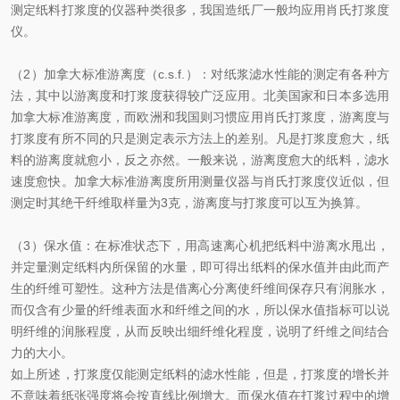
测定纸料打浆度的仪器种类很多，我国造纸厂一般均应用肖氏打浆度
仪。
（
2
）
加拿大标准游离度（
c.s.f
.
）：对纸浆滤水性能的测定有各种方
法，其中以游离度和打浆度获得较广泛应用。北美国家和日本多选用
加拿大标准游离度，而欧洲和我国则习惯应用肖氏打浆度，游离度与
打浆度有所不同的只是测定表示方法上的差别。凡是打浆度愈大，纸
料的游离度就愈小，反之亦然。一般来说，游离度愈大的纸料，滤水
速度愈快。加拿大标准游离度所用测量仪器与肖氏打浆度仪近似，但
测定时其绝干纤维取样量为
3
克，游离度与打浆度可以互为换算。
（
3
）
保水值
：在标准状态下，用高速离心机把纸料中游离水甩出，
并定量测定纸料内所保留的水量，即可得出纸料的保水值并由此而产
生的纤维可塑性。这种方法是借离心分离使纤维间保存只有润胀水，
而仅含有少量的纤维表面水和纤维之间的水，所以保水值指标可以说
明纤维的润胀程度，从而反映出细纤维化程度，说明了纤维之间结合
力的大小。
如上所述，打浆度仅能测定纸料的滤水性能，但是，打浆度的增长并
不意味着纸张强度将会按直线比例增大。而保水值在打浆过程中的增