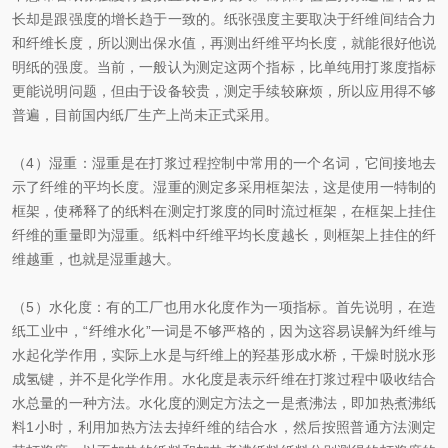
长却是跟强度的增长趋于一致的。纸张强度主要取决于纤维间结合力
和纤维长度，所以测出保水值，再测出纤维平均长度，就能很好他说
明纸的强度。当前，一般认为测定这两个指标，比单纯用打浆度指标
更能说明问题，但由于设备较贵，测定手续较麻烦，所以应用得不够
普遍，目前国内纸厂生产上尚未正式采用。
（
4
）
湿重
：湿重是在打浆过程控制中常用的一个名词，它间接地去
示了纤维的平均长度。湿重的测定多采用框架法，这是使用一特制的
框架，使稀释了的纸料在测定打浆度的同时流过框架，在框架上挂住
纤维的重量即为湿重。纸料中纤维平均长度越长，则框架上挂住的纤
维越重，也就是湿重越大。
（
5
）
水化度
：有的工厂也用水化度作为一项指标。首先说明，在造
纸工业中，“纤维水化”一词是不够严格的，因为这容易误解为纤维与
水起化学作用，实际上水是与纤维上的羟基形成水桥，干燥时脱水形
成氢键，并不是化学作用。水化度是表示纤维在打浆过程中吸收结合
水总量的一种方法。水化度的测定方法之一是煮沸法，即加热煮沸纸
料
1
小时，利用加热方法去掉纤维的结合水，然后按照普通方法测定