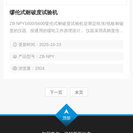
缪伦式耐破度试验机
ZB-NPY1600/5600缪伦式耐破度试验机是测定纸张/纸板耐破
度的仪器。按通用的缪纶工作原理设计。 仪器采用高精度传感
器，测量精度高。夹持系统采用气动式，方便操作。具有数据
更新时间：2025-10-23
处理功能，可直接得出各项数据的统计结果，并能自动复位，
操作方便，容易调节，性能稳定。
产品型号：ZB-NPY
浏览量：2924
下一页
末页