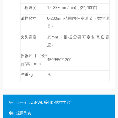
回程速度
1
～399 mm/min(可数字调节)
试样尺寸
0-200mm
范围内任意调节（数字
调
节
）
夹头宽度
15mm
（根据需要可定制其它宽
度）
仪器尺寸（长*
450
*550*1200
宽*高）mm
净重kg
70
ZB-WL系列卧式拉力仪
上一个：
返回列表