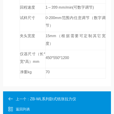
回程速度
1
～399 mm/min(可数字调节)
试样尺寸
0-200mm
范围内任意调节（数字
调
节
）
夹头宽度
15mm
（根据需要可定制其它宽
度）
仪器尺寸（长*
450
*550*1200
宽*高）mm
净重kg
70
ZB-WL系列卧式纸张拉力仪
上一个：
返回列表