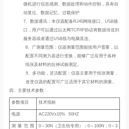
微机进行信息感测、数据处理和动作控制，具有自
动复位、数据记忆、过载保护
7
、数据通讯：本仪器配备
RJ45
网络接口、
USB
接
口，用户可以通过以太网
TCP/IP
协议将数据传送到
服务器或者通过
USB
线与电脑直连。
8
、广测量范围：仪器测量范围能按用户需要，以
配置不同测力器进行变换，能够广泛应用于各种
纸张及材料的拉伸试验测定。
9
、多功能，灵活配置：仪器主要用于纸张测量，
改变仪器的配置可广泛适用于其它材料的测量。
四、主要技术参数
参数项目
技术指标
电源
AC220V
±
10%
50HZ
测量范围
0
～
30N
（卫生纸专用）；
0
～
100N
；
0
～
3