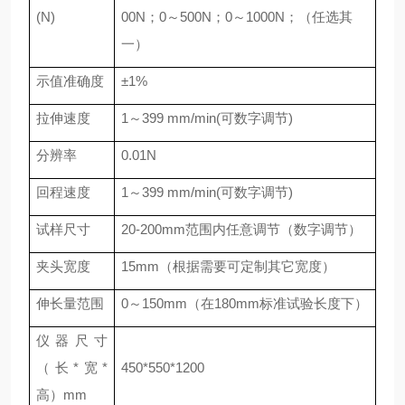
(N)
00N
；
0
～
500N
；
0
～
1000N
；（任选其
一）
示值准确度
±
1%
拉伸速度
1
～
399 mm/min(
可数字调节
)
分辨率
0.01N
回程速度
1
～
399 mm/min(
可数字调节
)
试样尺寸
20-200mm
范围内任意调节（数字
调节
）
夹头宽度
15mm
（根据需要可定制其它宽度）
伸长量范围
0
～
150mm
（在
180mm
标准试验长度下）
仪器尺寸
（长
*
宽
*
450*550*1200
高）
mm