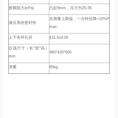
胶膜阻力(kPa)
凸起9mm，压力为25-35
在测量上限值，一分钟压降<10%P
液压系统密封性
max
上下夹环孔径
∮31.5±0.05
仪器尺寸（长*宽*高）
480*420*600
mm
净重
65kg