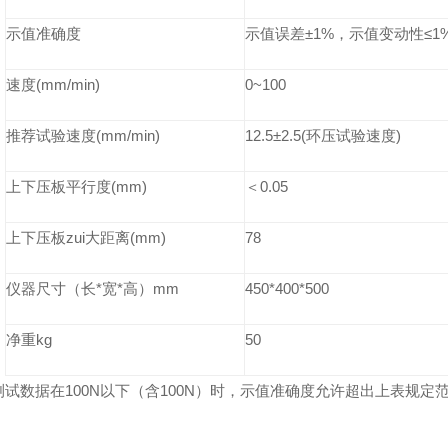
示值准确度
示值误差±1%，示值变动性≤1
速度(mm/min)
0~100
推荐试验速度(mm/min)
12.5
±2.5(环压试验速度)
上下压板平行度(mm)
＜0.05
上下压板zui大距离(mm)
78
仪器尺寸（长*宽*高）mm
450*400*500
净重kg
50
测试数据在100N以下（含100N）时，示值准确度允许超出上表规定