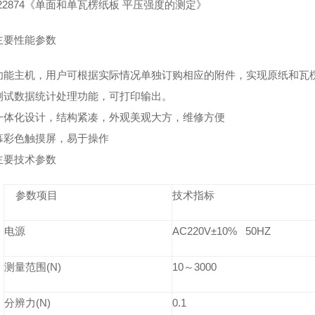
22874
《单面和单瓦楞纸板 平压强度的测定》
主要性能参数
功能主机，用户可根据实际情况单独订购相应的附件，实现原纸和瓦
测试数据统计处理功能，可打印输出。
一体化设计，结构紧凑，外观美观大方，维修方便
幕彩色触摸屏，易于操作
主要技术参数
参数项目
技术指标
电源
AC220V±10% 50HZ
测量范围(N)
10
～3000
分辨力(N)
0.1