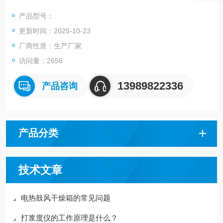
仪器采用手动压紧密封锥体，通过重锤，调节上升速度。因此仪
产品型号：
器的操作非常简单。仪器采用弹簧预紧机构，使密封锤体的橡胶
更新时间：2025-10-23
密封圈同滤水筒的底部紧密结合，增加了密封锤体的密封性。
厂商性质：生产厂家
访问量：2656
13989822336
产品咨询
产品分类
技术文章
电热鼓风干燥箱的常见问题
打浆度仪的工作原理是什么？