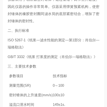
因此仪器的操作非常简单。仪器采用弹簧预紧机构，使密
封锤体的橡胶密封圈同滤水筒的底部紧密结合，增加了密
封锤体的密封性。
二、执行标准
ISO 5267-1
《纸浆
—
滤水性能的测定
—
第
1
部分：肖伯尔
—
瑞格勒法》
GB
/
T 3332
《纸浆
打浆度的测定（肖伯尔
—
瑞格勒法）》
三、主要技术参数
参数项目
技术指标
测量范围
(
SR)
0
～
100
密封锥体的上升速度
(mm/s)
100
±
10
溢流口泄水时间
149
±
1s.