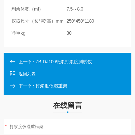
剩余体积（
ml
）
7.5
～8.0
仪器尺寸（长
*
宽
*
高）
mm
250
*
450
*
1180
净重
kg
30
ZB-DJ100纸浆打浆度测试仪
上一个：
返回列表
打浆度仪湿重架
下一个：
在线留言