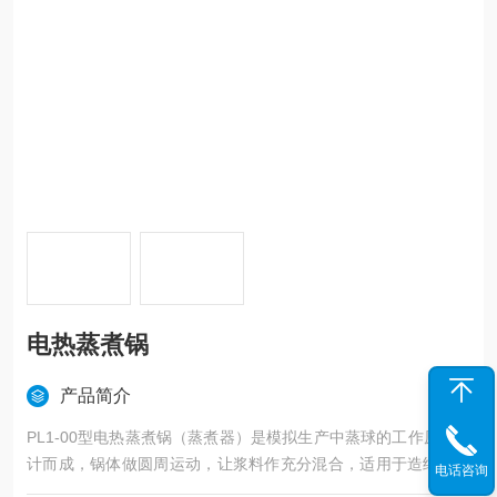
电热蒸煮锅
产品简介
PL1-00型电热蒸煮锅（蒸煮器）是模拟生产中蒸球的工作原理设
计而成，锅体做圆周运动，让浆料作充分混合，适用于造纸实验
电话咨询
室酸法或碱法烝煮各种纤维原料，根据不同的工艺要求可以得到