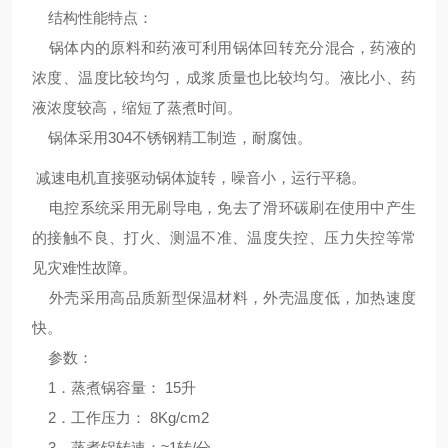
结构性能特点：
锅体内的原料和药液可利用锅体回转充分混合，药液的
浓度、温度比较均匀，成浆质量也比较均匀。液比小、药
液浓度较高，缩短了蒸煮时间。
锅体采用
304
不锈钢精工制造，耐腐蚀。
减速电机直接驱动锅体旋转，噪音小，运行平稳。
电控系统采用无刷导电，免去了滑环碳刷在使用中产生
的接触不良、打火、测温不准、温度失控、压力失控等常
见灾难性故障。
外壳采用高品质新型保温材料，外壳温度低，加热速度
快。
参数：
1
．蒸煮锅容量：
15
升
2
．工作压力：
8Kg/cm2
3
．蒸煮锅转速：
≈1
转
/
分