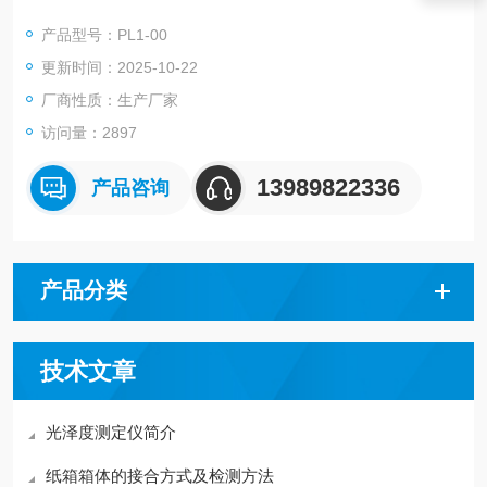
预想的植物浆料，从而为生产过程制定蒸煮工艺提供依据。也可
产品型号：PL1-00
用于其它工作压力不超过8Kg/cm2液体原料的蒸煮。此外该蒸煮
更新时间：2025-10-22
器还可用于为实验室其他设备提供热蒸汽。
厂商性质：生产厂家
访问量：2897
13989822336
产品咨询
产品分类
技术文章
光泽度测定仪简介
纸箱箱体的接合方式及检测方法