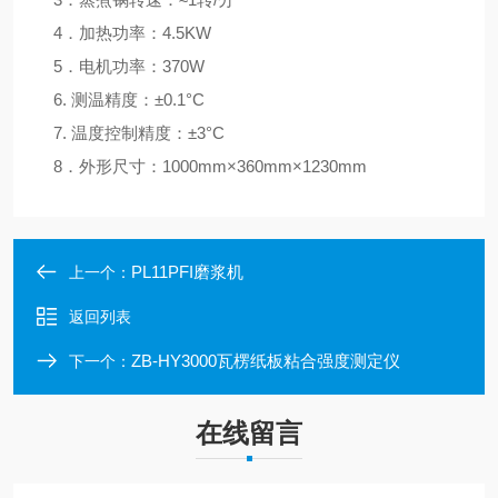
4
．加热功率：
4.5KW
5
．电机功率：
370W
6.
测温精度：
±0.1°C
7.
温度控制精度：
±3°C
8
．外形尺寸：
1000mm×360mm×1230mm
PL11PFI磨浆机
上一个：
返回列表
ZB-HY3000瓦楞纸板粘合强度测定仪
下一个：
在线留言