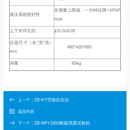
在测量上限值，一分钟压降<10%P
液压系统密封性
max
上下夹环孔径
∮31.5±0.05
仪器尺寸（长*宽*高）
480*420*600
mm
净重
65kg
ZB-KY空箱抗压仪
上一个：
返回列表
ZB-NPY1600耐破强度试验机
下一个：