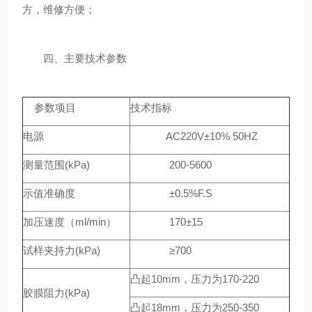
方，维修方便；
四、主要技术参数
参数项目
技术指标
电源
AC220V±10% 50HZ
测量范围(kPa)
200-5600
示值准确度
±0.5%F.S
加压速度（ml/min）
170±15
试样夹持力(kPa)
≥700
凸起10mm，压力为170-220
胶膜阻力(kPa)
凸起18mm，压力为250-350