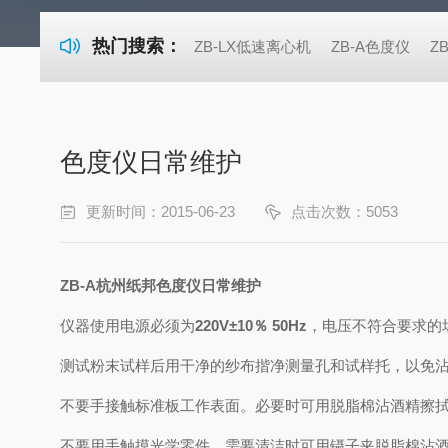
热门搜索：
ZB-LX低速离心机
ZB-A色度仪
Z
色度仪日常维护
更新时间：2015-06-23
点击次数：5053
ZB-A杭州纸邦色度仪日常维护
仪器使用电源必须为
220V
±
10
％
50Hz
，电压不符合要求的
测试粉末试样后用干净的纱布揩净测量孔和试样托，以免
不要手接触标准板工作表面。必要时可用脱脂棉沾酒精擦
不要用手触摸光学零件。需要清洁时可用镊子夹脱脂棉沾