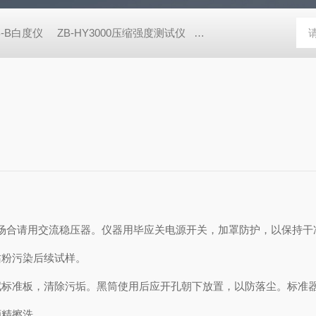
B-B白度仪
ZB-HY3000压缩强度测试仪
ZB-NPY1600/5600耐破
场合请用交流稳压器。仪器用毕应关电源开关，加罩防护，以保持干
沾粉污染后续试样。
拭标准板，清除污垢。黑筒使用后应开孔朝下放置，以防落尘。标准
酒精擦洗。