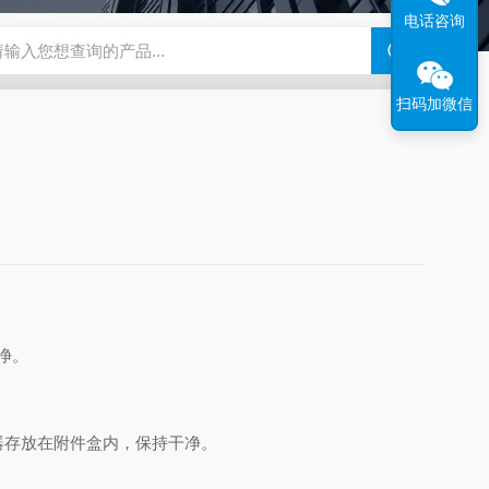
电话咨询
度仪
ZB-BK10A全自动平滑度测定仪
ZB-YSJ5000瓦楞芯平压
扫码加微信
净。
器存放在附件盒内，保持干净。