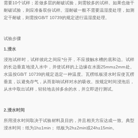
需要10个试样；若做多层的耐破试验，则需较多的试样。如果也做干
耐破试验，则应准备双份试样。湿耐破一般不需要温湿度处理，如测
定干耐破，则需按GB/T 10739的规定进行温湿度处理。
试验步骤
1.浸水
浸泡试样时，试样彼此之间应*分开，不应接触水槽的底和边。试样
的长边垂直地浸入水中，并使试样的上边缘在水面25mm±2mm处。
水温按GB/T 10739的规定选定一种温度。瓦楞纸板浸水时应使瓦楞
垂直，以避免存气，从而影响试样对水的吸收。按规定时间浸泡后，
从水中取出试样，轻轻地去掉多余的水，并立即进行测试。
2.浸水时间
所用浸水时间取决于试验材料及目的，并且相关方应达成一致。典型
浸水时间：纸为1h±1min； 纸板为2h±2min或24h±15min。