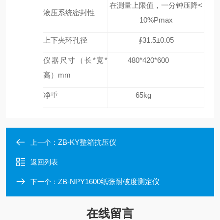
在测量上限值，一分钟压降<
液压系统密封性
10%Pmax
上下夹环孔径
∮31.5±0.05
仪器尺寸（长*宽*
480*420*600
高）mm
净重
65kg
ZB-KY整箱抗压仪
上一个：
返回列表
ZB-NPY1600纸张耐破度测定仪
下一个：
在线留言