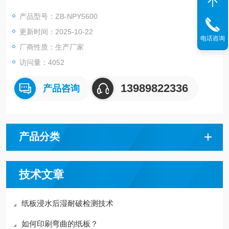
能指标均符合ISO2759《纸板耐破度的测定》，QB/T1057《纸
产品型号：ZB-NPY5600
与纸板耐破度仪》和GB1539《纸板耐破度测定法》等标准的规
更新时间：2025-10-22
定与要求。
电话咨询
厂商性质：生产厂家
访问量：4052
13989822336
产品咨询
产品分类
技术文章
纸板浸水后湿耐破检测技术
如何印刷弯曲的纸板？