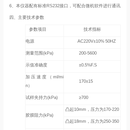
6
、本仪器配有标准
RS232
接口，可配合微机软件进行通讯
四、主要技术参数
参数项目
技术指标
电源
AC220V±10% 50HZ
测量范围(kPa)
200-5600
示值准确度
±0.5%F.S
加压速度（ml/mi
170±15
n）
试样夹持力(kPa)
≥700
凸起10mm，压力为170-220
胶膜阻力(kPa)
凸起18mm，压力为250-350