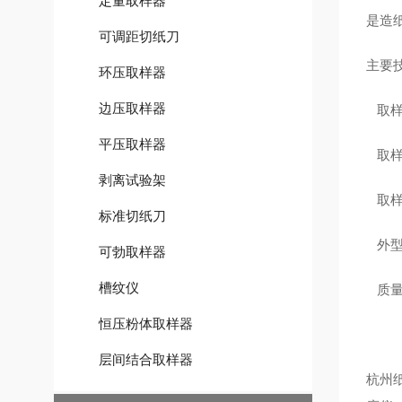
定量取样器
是造
可调距切纸刀
主要
环压取样器
边压取样器
取
平压取样器
取
剥离试验架
取
标准切纸刀
外
可勃取样器
槽纹仪
质
恒压粉体取样器
层间结合取样器
杭州