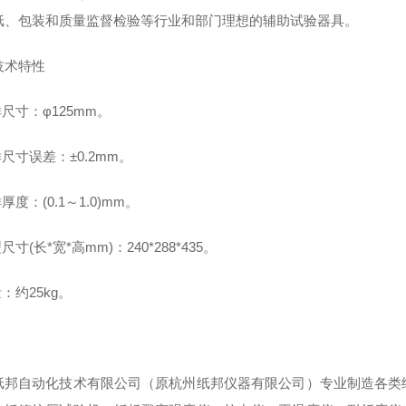
纸、包装和质量监督检验等行业和部门理想的辅助试验器具。
技术特性
样尺寸：
φ125mm
。
样尺寸误差：
±0.2mm
。
样厚度：
(0.1
～
1.0)mm
。
型尺寸
(
长
*
宽
*
高
mm)
：
240*288*435
。
量：约
25kg
。
纸邦自动化技术有限公司（原杭州纸邦仪器有限公司）专业制造各类