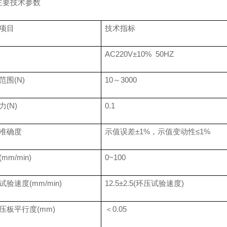
主要技术参数
项目
技术指标
AC220V±10%
50HZ
范围
(N)
10
～
3000
力
(N)
0.1
准确度
示值误差±
1%
，示值变动性≤
1%
(mm/min)
0~100
试验速度
(mm/min)
12.5
±
2.5(
环压试验速度
)
压板平行度
(mm)
＜
0.05