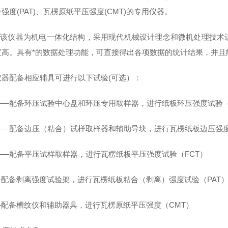
合强度
(PAT)
、瓦楞原纸平压强度
(CMT)
的专用仪器。
该仪器为机电一体化结构，采用现代机械设计理念和微机处理技术
度高。具有*的数据处理功能，可直接得出各项数据的统计结果，并且
仪器配备相应辅具可进行以下试验
(
可选）：
——
配备环压试验中心盘和环压专用取样器，进行纸板环压强度试验
——
配备边压（粘合）试样取样器和辅助导块，进行瓦楞纸板边压强
——
配备平压试样取样器，进行瓦楞纸板平压强度试验（
FCT
）
—
配备剥离强度试验架，进行瓦楞纸板粘合（剥离）强度试验（
PAT
—
配备槽纹仪和辅助器具，进行瓦楞原纸平压强度（
CMT
）