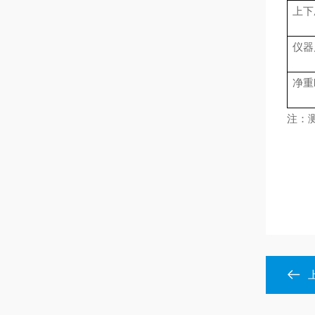
上下
仪器
净重
注：