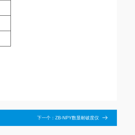
围
下一个：
ZB-NPY数显耐破度仪