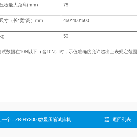
压板最大距离
(mm)
78
尺寸（长
*
宽
*
高）
mm
450*400*500
kg
50
测试数据在
10N
以下（含
10N
）时，示值准确度允许超出上表规定范
上一个：
ZB-HY3000数显压缩试验机
返回列表