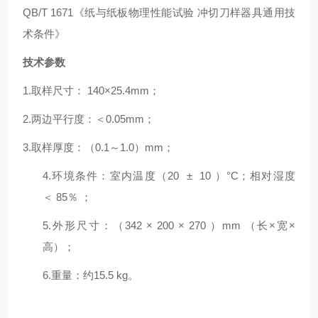
QB/T 1671
《纸与纸板物理性能试验 冲切刀样器具通用技
术条件》
技术参数
1.
取样尺寸： 140×25.4mm；
2.
两边平行度：＜0.05mm；
3.
取样厚度：（0.1～1.0）mm；
4.
环境条件：室内温度（20 ± 10 ）°C；相对湿度
＜ 85％ ；
5.
外形尺寸：（342 × 200 × 270 ）mm （长×宽×
高）；
6.
重量：约15.5 kg。