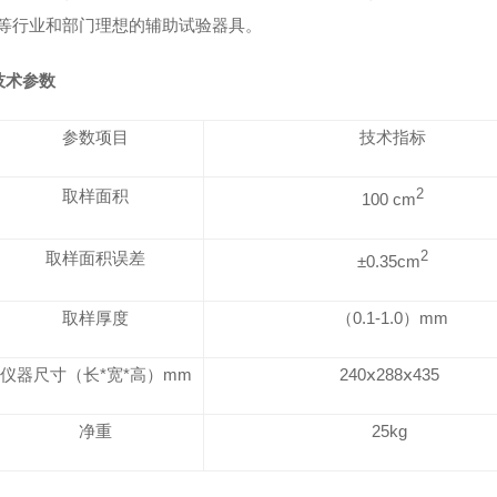
等行业和部门理想的辅助试验器具。
技术参数
参数项目
技术指标
取样面积
2
100 cm
取样面积误差
2
±0.35cm
取样厚度
（0.1-1.0）mm
仪器尺寸（长*宽*高）mm
240ⅹ288ⅹ435
净重
25kg