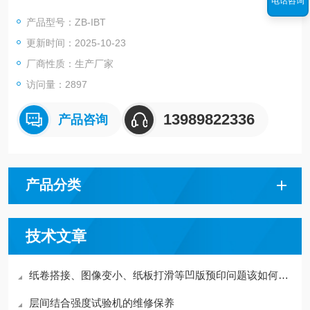
电话咨询
多层纸张和硬纸板非常重要，如果内部粘接值较低或分布不均，
产品型号：ZB-IBT
可能导致纸张和硬纸板在使用粘性油墨的胶印机中平铺时出现问
更新时间：2025-10-23
题;如果粘接强度值过高，会给加工带来难度，同时加大了公司的
成本。该项测试在多层纸板如箱纸板、白纸板、灰板纸、白卡纸
厂商性质：生产厂家
等在印刷、包装工业中有广泛的应用。
访问量：2897
13989822336
产品咨询
产品分类
技术文章
纸卷搭接、图像变小、纸板打滑等凹版预印问题该如何解决？
层间结合强度试验机的维修保养