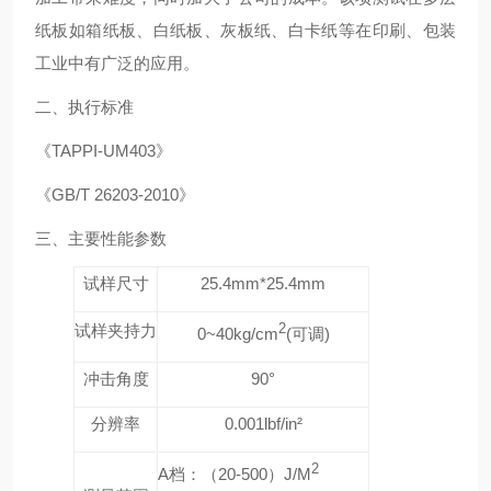
纸板如箱纸板、白纸板、灰板纸、白卡纸等在印刷、包装
工业中有广泛的应用。
二、
执行标准
《
TAPPI-UM403
》
《
GB/T 26203-2010
》
三、
主要性能参数
试样尺寸
25.4mm*25.4mm
试样夹持力
2
0~40kg/cm
(
可调
)
冲击角度
90
°
分辨率
0.001lbf/in
²
2
A
档：（
20-500
）
J/M