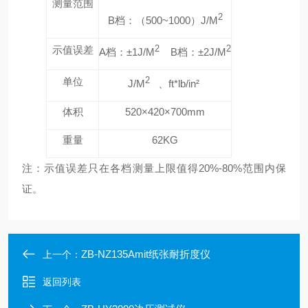
测量范围
2
B
档：（
500~1000
）
J/M
示值误差
2
2
A
档：±
1J/M
B
档：±
2J/M
单位
2
J/M
、
ft*lb/in
²
体积
520
×
420
×
700mm
重量
62KG
注：示值误差只在各档测量上限值得
20%-80%
范围内保
证。
ZB-NZ135Amit纸张耐折度仪
上一个：
返回列表