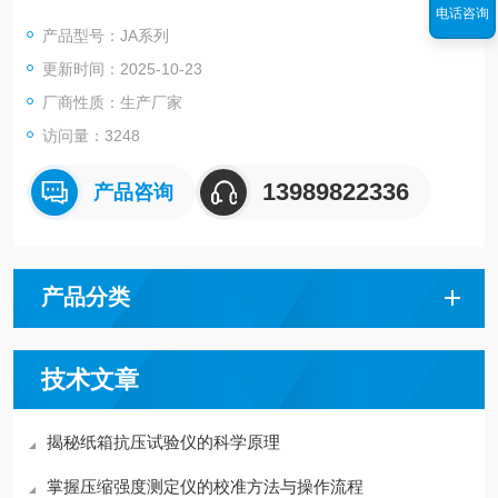
电话咨询
◆ 新一代电磁式称量传感器，使产品的精度有了可靠保障。
产品型号：JA系列
◆ 具有全自动故障检测，自动校准，超载保护等多种应用程序。
更新时间：2025-10-23
◆ 设有计件、百分比、单位转换等功能、操作简便、可靠。
◆ 内置RS232C接口，可直接连接计算机、打印机等。
厂商性质：生产厂家
访问量：3248
13989822336
产品咨询
产品分类
技术文章
揭秘纸箱抗压试验仪的科学原理
掌握压缩强度测定仪的校准方法与操作流程