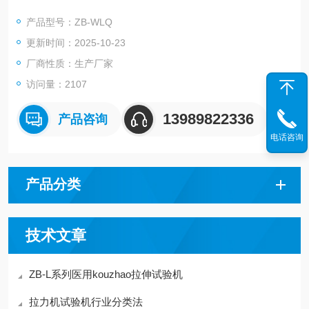
为误差，此结构*。采用*进的ARM技术，具有*的数据处理功能，
产品型号：ZB-WLQ
可自动复位，调节容易，性能稳定。采用大屏幕彩色触摸液晶显
更新时间：2025-10-23
示、中文菜单、实时显示各项数据及拉伸曲线。
厂商性质：生产厂家
访问量：2107
13989822336
产品咨询
电话咨询
产品分类
技术文章
ZB-L系列医用kouzhao拉伸试验机
拉力机试验机行业分类法