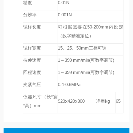
精度
0.01N
分辨率
0.001N
试样长度
可根据需要在50-200mm内设定
（数字精准定位）
试样宽度
15
、
25
、
50mm
三档可调
拉伸速度
1～399 mm/min(可数字调节)
回程速度
1～399 mm/min(可数字调节)
夹紧气压
0.4-0.6MPa
仪器尺寸（长
*
宽
920
ⅹ
420
ⅹ
300
净重
kg
65
*
高）
mm