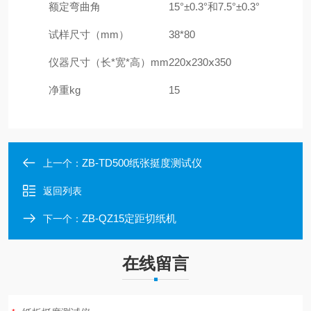
额定弯曲角
15°±0.3°和7.5°±0.3°
试样尺寸（mm）
38*80
仪器尺寸（长*宽*高）mm
220ⅹ230ⅹ350
净重kg
15
ZB-TD500纸张挺度测试仪
上一个：
返回列表
ZB-QZ15定距切纸机
下一个：
在线留言