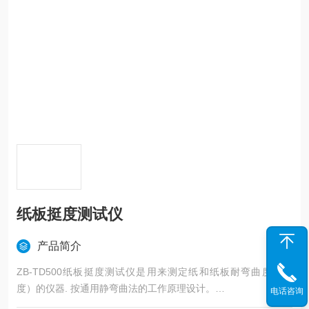
纸板挺度测试仪
产品简介
ZB-TD500纸板挺度测试仪是用来测定纸和纸板耐弯曲度（挺
度）的仪器. 按通用静弯曲法的工作原理设计。
电话咨询
本仪器是根据静弯曲原理设计的，即变曲一片垂直夹住的试样的