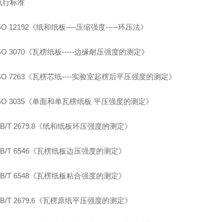
执行标准
SO 12192
《纸和纸板
----
压缩强度
-----
环压法》
SO 3070
《瓦楞纸板
-----
边缘耐压强度的测定》
SO 7263
《瓦楞芯纸
----
实验室起楞后平压强度的测定》
SO 3035
《单面和单瓦楞纸板
平压强度的测定》
B/T 2679.8
《纸和纸板环压强度的测定》
B/T 6546
《瓦楞纸板边压强度的测定》
B/T 6548
《瓦楞纸板粘合强度的测定》
B/T 2679.6
《瓦楞原纸平压强度的测定》