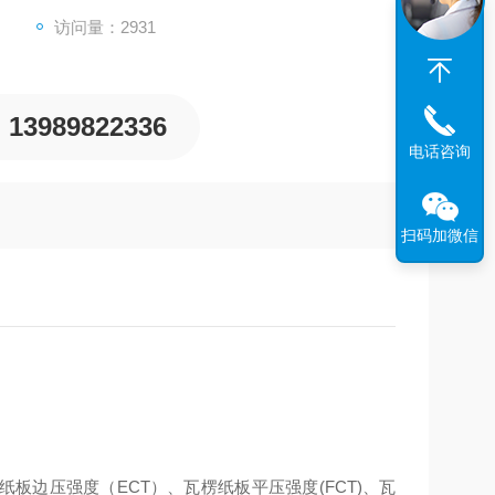
访问量：2931
13989822336
电话咨询
扫码加微信
纸板边压强度（
ECT
）、瓦楞纸板平压强度
(FCT)
、瓦