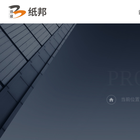
PR
当前位置