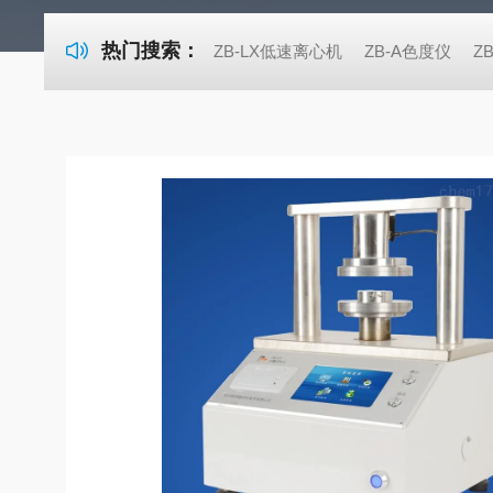
热门搜索：
ZB-LX低速离心机
ZB-A色度仪
Z