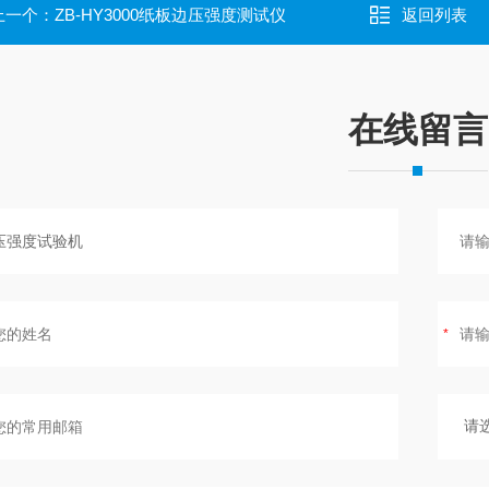
上一个：
ZB-HY3000纸板边压强度测试仪
返回列表
在线留言