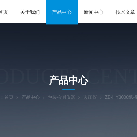
首页
关于我们
产品中心
新闻中心
技术文章
ODUCTS CEN
产品中心
：
首页
产品中心
包装检测仪器
边压仪
ZB-HY300