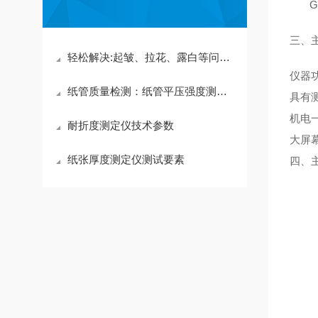
G
三、
轻松解决:起皱、拉花、露白等问题！
仪器
纸管质量检测：纸管平压强度测定仪在行业中的应用
具有
机电
耐折度测定仪技术参数
大屏
纸张厚度测定仪测试要素
四、