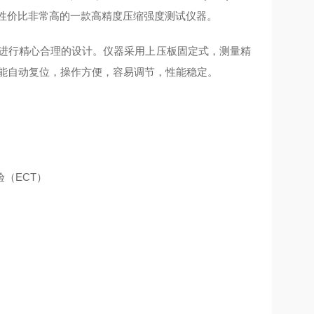
性价比非常高的一款高精度压缩强度测试仪器。
进行精心合理的设计。仪器采用上压板固定式，测量精
能自动复位，操作方便，容易调节，性能稳定。
验（
ECT
）
）