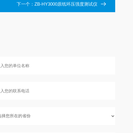
下一个：
ZB-HY3000原纸环压强度测试仪