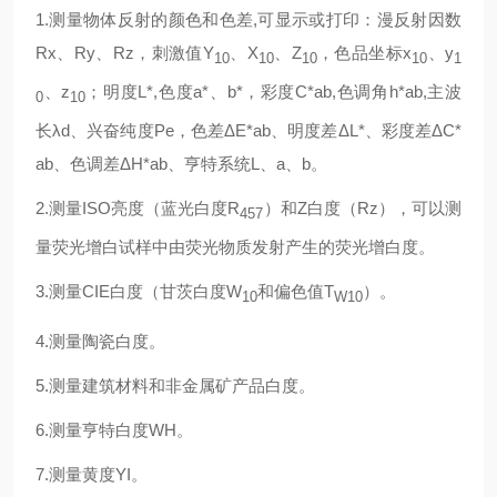
1.测量物体反射的颜色和色差,可显示或打印：漫反射因数
Rx、Ry、Rz，刺激值Y
、X
、Z
，色品坐标x
、y
10
10
10
10
1
、z
；明度L*,色度a*、b*，彩度C*ab,色调角h*ab,主波
0
10
长λd、兴奋纯度Pe，色差ΔE*ab、明度差ΔL*、彩度差ΔC*
ab、色调差ΔH*ab、亨特系统L、a、b。
2.测量ISO亮度（蓝光白度R
）和Z白度（Rz），可以测
457
量荧光增白试样中由荧光物质发射产生的荧光增白度。
3.测量CIE白度（甘茨白度W
和偏色值T
）。
10
W10
4.测量陶瓷白度。
5.测量建筑材料和非金属矿产品白度。
6.测量亨特白度WH。
7.测量黄度YI。