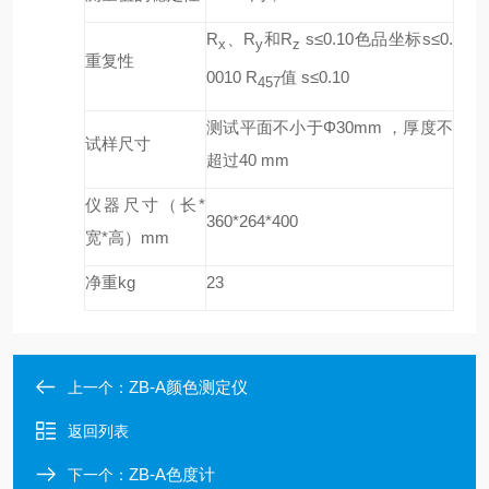
R
、R
和R
s≤0.10色品坐标s≤0.
x
y
z
重复性
0010 R
值 s≤0.10
457
测试平面不小于Φ30mm ，厚度不
试样尺寸
超过40 mm
仪器尺寸（长*
360*264*400
宽*高）mm
净重kg
23
ZB-A颜色测定仪
上一个：
返回列表
ZB-A色度计
下一个：