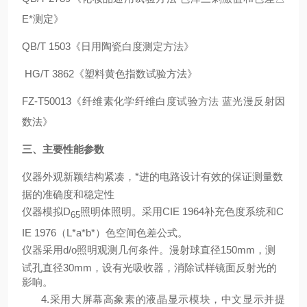
E*测定》
QB/T 1503《日用陶瓷白度测定方法》
HG/T 3862《
塑料黄色指数试验方法》
FZ-T50013《
纤维素化学纤维白度试验方法 蓝光漫反射因
数法》
三、
主要性能参数
仪器外观新颖结构紧凑，*进的电路设计有效的保证测量数
据的准确度和稳定性
仪器模拟D
照明体照明。采用CIE 1964补充色度系统和C
65
IE 1976（L*a*b*）色空间色差公式。
仪器采用d/o照明观测几何条件。漫射球直径150mm，测
试孔直径30mm，设有光吸收器，消除试样镜面反射光的
影响。
4.采用大屏幕高象素的液晶显示模块，中文显示并提