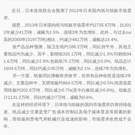
近日，日本造纸联合会预测了2013年日本国内纸与纸板市场需
求。
据悉，2013年日本国内纸与纸板市场需求约2735.8万吨，比201
2年减少41万吨，减幅为1.5%，连续3年为负增长。此外，与过去zui
高的2000年(3197万吨)相比，约减少461万吨，减幅达14.4%。
按产品品种预测，除卫生纸约188.2万吨，同比持平外，其他主
要纸品均为减少。其中，新闻纸326.1万吨，同比减少1.3%;印刷纸94
1.6万吨，同比减少2.8%;包装纸75.2万吨，同比减少3.0%。纸品总计
1604.6万吨，同比约减少35万吨，减幅为2.1%，连续7年为负增长。
另一方面，纸板同比降幅有所收窄，但所有品种依然是连续2年
减少。主要品种中，瓦楞纸板约864.5万吨，同比减少0.5%;纸质器皿
用纸板约202.6万吨，同比减少0.7%(其中白板纸减少0.6%)。纸板总
计1131.2万吨，同比约减少7万吨，减幅为0.6%。
在这样的经济环境下，日本纸与纸板的国内市场需求仍将持续低
迷。纸品减少主要是受广告成本控制以及电子媒体普及等因素的影
响，而纸板则受电气和机械行业低迷的影响，市场需求依然低于去
年。