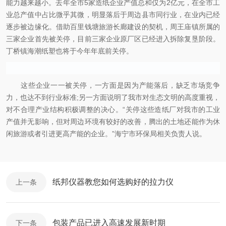
能力越来越小。去年全市
5
家造纸企业产值总和仅为
2
亿元，在全市工
业总产值中占比微乎其微，明显落后于周边县市同行业，在业内已经
逐步被边缘化。借助百里钱塘旅游长廊建设的契机，周王庙镇所属的
三家企业首先被关停，目前三家企业原厂区已经进入拆除复垦阶段。
丁桥镇海潮纸塑也将于今年年底前关停。
这些企业一一被关停，一方面是因为产能落后，缺乏市场竞争
力，也达不到行业标准
;
另一方面说明了我市对生态文明的高度重视，
对不合理产业结构积极调整的决心。
“
关停这些造纸厂对我市的工业
产值并无影响，但对周边环境有较好的改善，腾出的土地还能作为休
闲旅游或者引进更高产能的企业。
”
海宁市环保局相关负责人说。
纸邦仪器教您如何选购好的拉力仪
上一条
包装产品已进入高速发展新时期
下一条