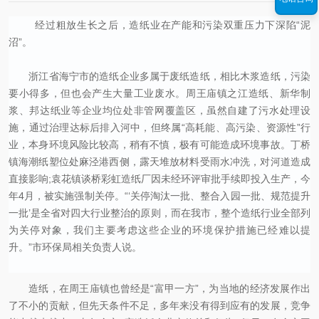
经过粗放生长之后，造纸业在产能和污染双重压力下深陷
“
泥
沼
”
。
浙江省海宁市的造纸企业多属于废纸造纸，相比木浆造纸，污染
要小得多，但也会产生大量工业废水。周王庙镇之江造纸、新华制
浆、邦达纸业等企业均位处非管网覆盖区，虽然自建了污水处理设
施，通过治理达标后排入河中，但终属
“
高耗能、高污染、资源性
”
行
业，本身环境风险比较高，稍有不慎，极有可能造成环境事故。丁桥
镇海潮纸塑位处麻泾港西侧，露天堆放材料受雨水冲洗，对河道造成
直接影响
;
袁花镇谈桥彩虹造纸厂因未经环评审批手续即投入生产，今
年
4
月，被实施强制关停。
“‘
关停淘汰一批、整合入园一批、规范提升
一批
’
是全省对四大行业整治的原则，而在我市，整个造纸行业全部列
为关停对象，我们主要考虑这些企业的环境保护措施已经难以提
升。
”
市环保局相关负责人说。
造纸，在周王庙镇也曾经是
“
富甲一方
”
，为当地的经济发展作出
了不小的贡献，但先天条件不足，多年来没有得到应有的发展，竞争