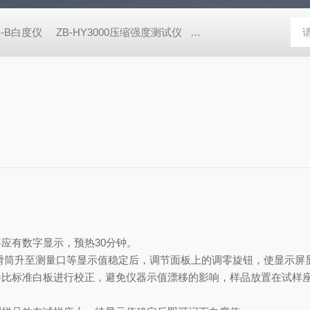
B-B白度仪
ZB-HY3000压缩强度测试仪
ZB-NPY1600/5600耐破
应有数字显示，预热30分钟。
筒升至测量口等显示值稳定后，调节面板上的调零旋钮，使显示屏显示
参比标准白板进行校正，避免仪器示值漂移的影响，样品放置在试样