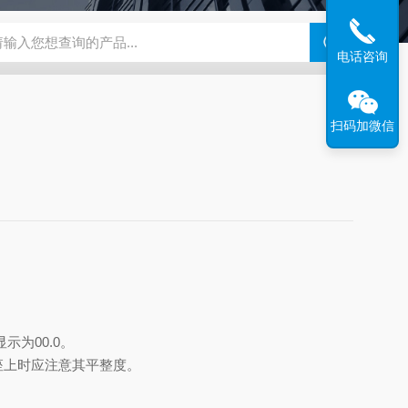
度仪
ZB-BK10A全自动平滑度测定仪
ZB-YSJ5000瓦楞芯平压
电话咨询
扫码加微信
为00.0。
座上时应注意其平整度。