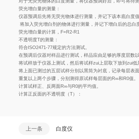
对于无荧光物体的白度测量，将仪器预调好后，即可将待
荧光增白量的测量：
仪器预调后先将无荧光物体进行测量，并记下该本底白度值
将加入荧光增白剂的物体进行测量，并记下增白后的总白度
荧光增白量的计算，F=R2-R1
不透明度T的测量：
符合ISO2471-77规定的方法测试。
在预调后仪器对样品进行测试，样品应由足够的厚度层数
将试样放于仪器上测试，然后将试样zui上层取下放到zu
将上面已测过的五层试样分别以黑筒为衬底，记录每层表面
重复以上两个步骤，分别测得原试样每层面的R∞和R0值。
计算试样正、反两面R∞与R0的平均值。
计算正反面的不透明度（T）：
上一条
白度仪