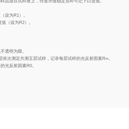
测样品放在试样座上，待显示值稳定后即可记下白度值。
（设为R1）。
值（设为R2）。
以不透明为限。
i低层依次测定共测五层试样，记录每层试样的光反射因素R∞。
的光反射因素R0。