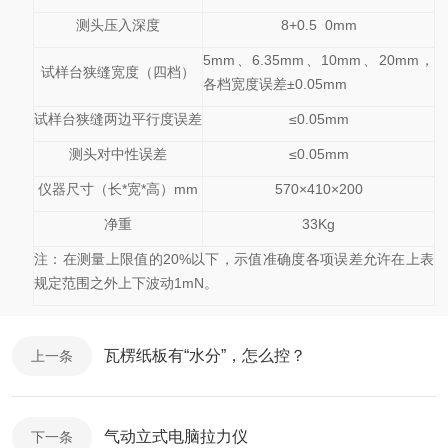
测头压入深度
8+0.5 0mm
5mm
、
6.35mm
、
10mm
、
20mm
，
试样台狭缝宽度（四档）
各档宽度误差
±0.05mm
试样台狭缝两边平行度误差
≤0.05mm
测头对中性误差
≤0.05mm
仪器尺寸（长
*
宽
*
高）
mm
570
×
410
×
200
净重
33Kg
注：在测量上限值的
20%
以下，示值准确度各项误差允许在上表
规定范围之外上下波动
1mN
。
瓦楞纸板有“水分”，怎么控？
上一条
气动立式电脑拉力仪
下一条