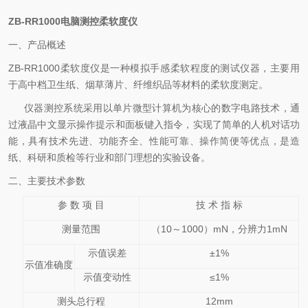
ZB-RR1000
电脑测控柔软度仪
一、产品概述
ZB-RR1000柔软度仪是一种模拟手感柔软程度的测试仪器，主要用
于高中档卫生纸、烟草薄片、纤维织品等材料的柔软度测定。
仪器测控系统采用以单片微型计算机为核心的数字电路技术，通
过液晶中文显示操作提示和面板键入指令，实现了简单的人机对话功
能，具有技术先进、功能齐全、性能可靠、操作简便等优点，是造
纸、科研和质检等行业和部门理想的实验设备。
二、主要技术参数
参
数
项
目
技
术
指
标
测量范围
（
10
～
1000
）
mN
，分辨力
1mN
示值误差
±1%
示值准确度
示值变动性
≤1%
测头总行程
12mm